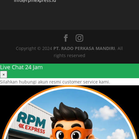
info@rpmexpress.id
Copyright © 2024
PT. RADO PERKASA MANDIRI
. All
rights reserved
Live Chat 24 Jam
×
Silahkan hubungi akun resmi customer service kami.