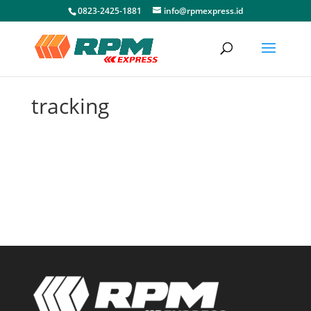
0823-2425-1881
info@rpmexpress.id
tracking