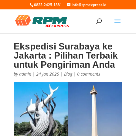
0823-2425-1881
info@rpmexpress.id
Ekspedisi Surabaya ke
Jakarta : Pilihan Terbaik
untuk Pengiriman Anda
by
admin
|
24 Jan 2025
|
Blog
|
0 comments