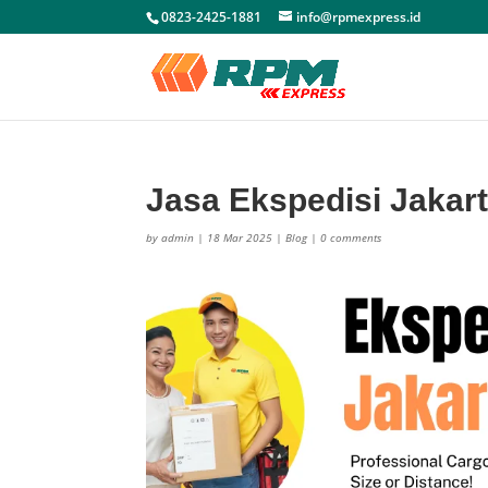
0823-2425-1881
info@rpmexpress.id
Jasa Ekspedisi Jakar
by
admin
|
18 Mar 2025
|
Blog
|
0 comments