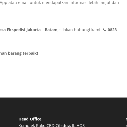
pp atau email untuk mendapatkan informasi lebih lanjut dan
asa Ekspedisi Jakarta – Batam
, silakan hubungi kami: 📞
0823-
man barang terbaik!
Head Office
Komplek Ruko CBD Ciledug, Jl. HOS