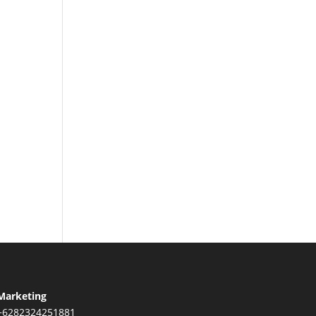
Marketing
+6282324251881