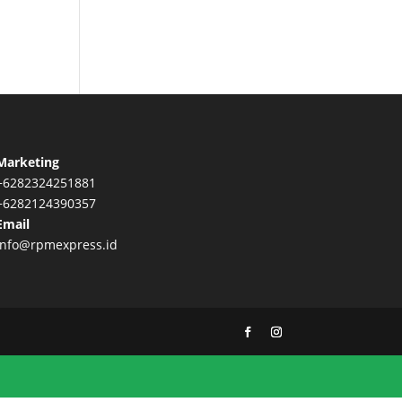
Marketing
+6282324251881
+6282124390357
Email
info@rpmexpress.id