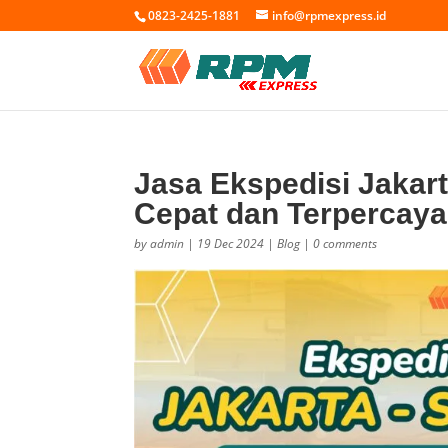
0823-2425-1881
info@rpmexpress.id
Jasa Ekspedisi Jakar
Cepat dan Terpercaya
by
admin
|
19 Dec 2024
|
Blog
|
0 comments